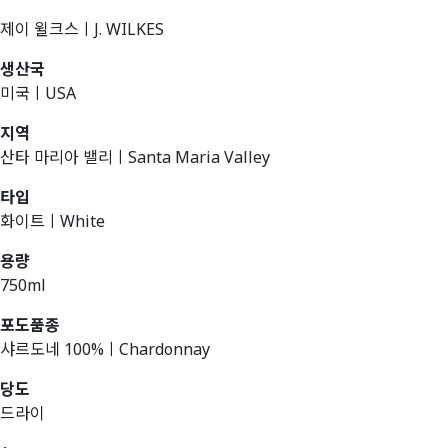
제이 윌크스ㅣJ. WILKES
생산국
미국ㅣUSA
지역
산타 마리아 밸리ㅣSanta Maria Valley
타입
화이트ㅣWhite
용량
750ml
포도품종
샤르도네 100%ㅣChardonnay
당도
드라이