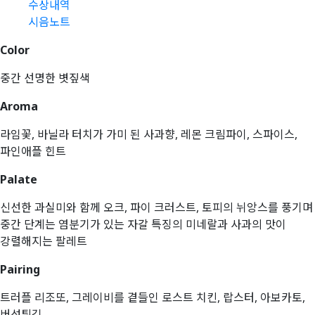
수상내역
시음노트
Color
중간 선명한 볏짚색
Aroma
라임꽃, 바닐라 터치가 가미 된 사과향, 레몬 크림파이, 스파이스,
파인애플 힌트
Palate
신선한 과실미와 함께 오크, 파이 크러스트, 토피의 뉘앙스를 풍기며
중간 단계는 염분기가 있는 자갈 특징의 미네랄과 사과의 맛이
강렬해지는 팔레트
Pairing
트러플 리조또, 그레이비를 곁들인 로스트 치킨, 랍스터, 아보카토,
버섯튀김