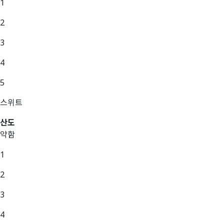
1
2
3
4
5
스위트
산도
약함
1
2
3
4